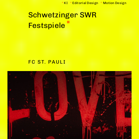
*
KI
*
Editorial Design
*
Motion Design
Schwetzinger SWR
Festspiele
FC ST. PAULI