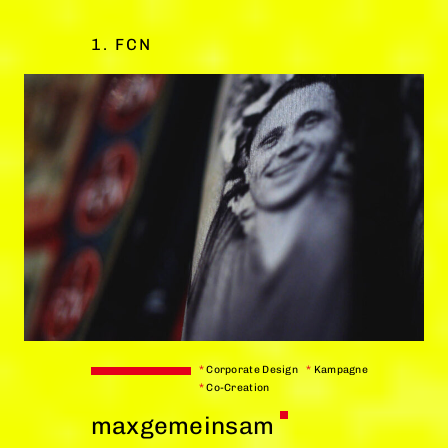
1. FCN
*
Corporate Design
*
Kampagne
*
Co-Creation
maxgemeinsam