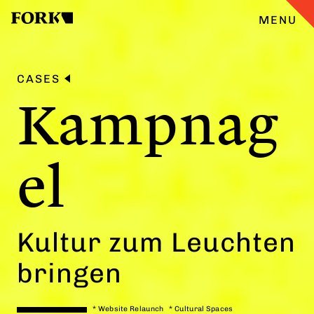
MENU
CASES
CASES
Kampnag
ANGEBOT
el
ÜBERFORK
ENGLISH
Kultur zum Leuchten
TEAM
bringen
JOBS
*
Website Relaunch
*
Cultural Spaces