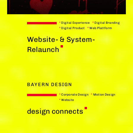
*
Digital Experience
*
Digital Branding
*
Digital Product
*
Web Plattform
Website- & System-
Relaunch
BAYERN DESIGN
*
Corporate Design
*
Motion Design
*
Website
design connects