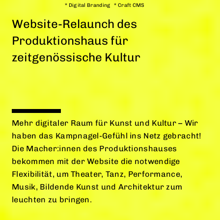
*
Digital Branding
*
Craft CMS
Website-Relaunch des
DATENSCHUTZ
Produktionshaus für
IMPRESSUM
zeitgenössische Kultur
COOKIE EINSTELLUNGEN
Mehr digitaler Raum für Kunst und Kultur – Wir
haben das Kampnagel-Gefühl ins Netz gebracht!
Die Macher:innen des Produktionshauses
bekommen mit der Website die notwendige
Flexibilität, um Theater, Tanz, Performance,
Musik, Bildende Kunst und Architektur zum
leuchten zu bringen.