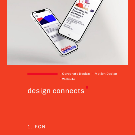
*
Corporate Design
*
Motion Design
*
Website
design connects
1. FCN