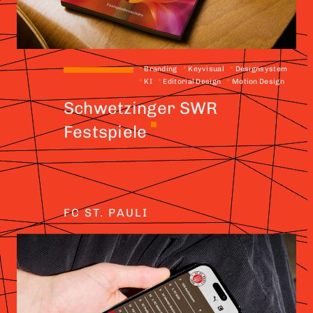
*
Branding
*
Keyvisual
*
Designsystem
*
KI
*
Editorial Design
*
Motion Design
Schwetzinger SWR
Festspiele
FC ST. PAULI