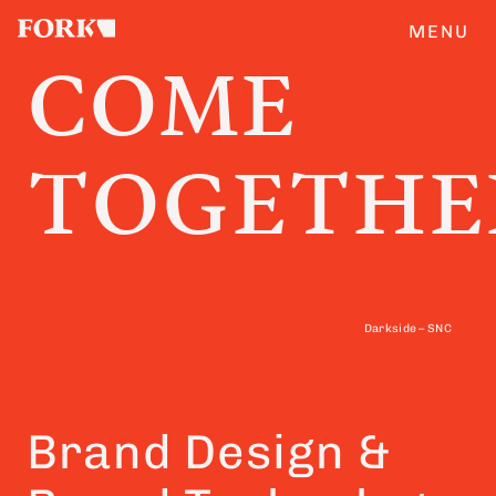
MENU
COME
CASES
TOGETHE
ANGEBOT
ÜBERFORK
Darkside – SNC
ENGLISH
TEAM
Brand Design &
JOBS