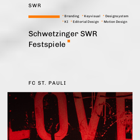
SWR
*
Branding
*
Keyvisual
*
Designsystem
*
KI
*
Editorial Design
*
Motion Design
Schwetzinger SWR
Festspiele
FC ST. PAULI