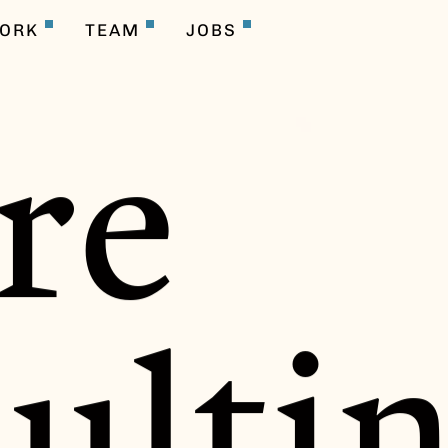
FORK
TEAM
JOBS
re
ulti