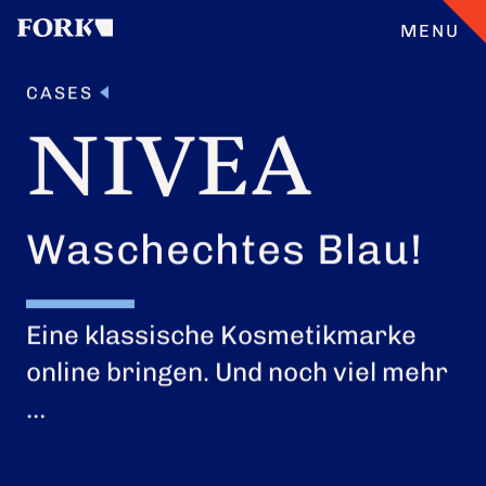
MENU
CASES
NIVEA
CASES
ANGEBOT
Waschechtes Blau!
ÜBERFORK
Eine klassische Kosmetikmarke
ENGLISH
TEAM
online bringen. Und noch viel mehr
…
JOBS