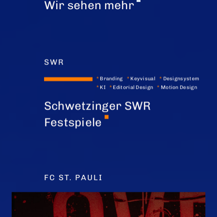
Wir sehen mehr
SWR
*
Branding
*
Keyvisual
*
Designsystem
*
KI
*
Editorial Design
*
Motion Design
Schwetzinger SWR
Festspiele
FC ST. PAULI