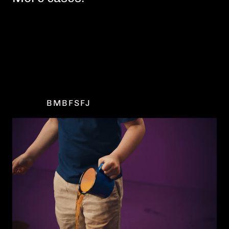
More cases:
BMBFSFJ