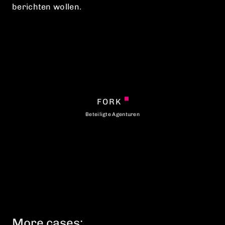
auf Messepostern und in Insta-Stories darüber
berichten wollen.
FORK
Beteiligte Agenturen