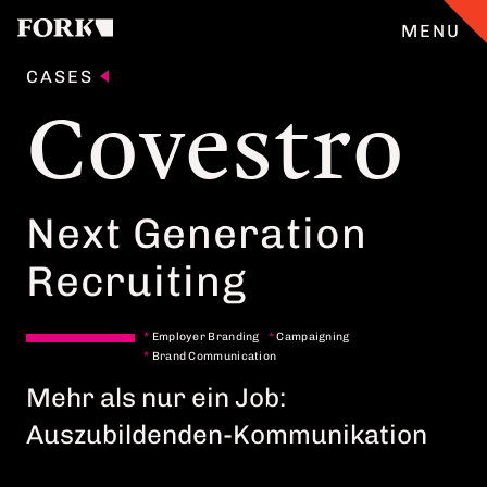
MENU
CASES
Covestro
CASES
ANGEBOT
Next Generation
Recruiting
ÜBERFORK
ENGLISH
*
Employer Branding
*
Campaigning
TEAM
*
Brand Communication
Mehr als nur ein Job:
Auszubildenden-Kommunikation
JOBS