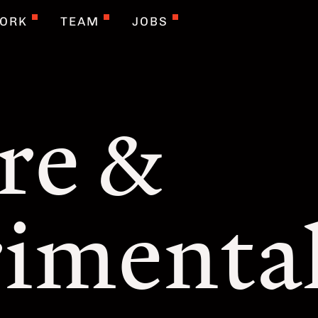
FORK
TEAM
JOBS
re &
imenta