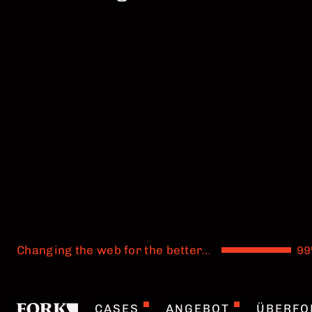
Changing the web for the better
.
.
.
CASES
ANGEBOT
ÜBERFO