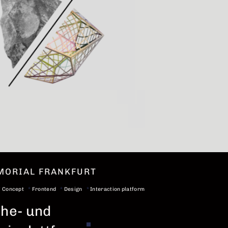
MORIAL FRANKFURT
*
Concept
*
Frontend
*
Design
*
Interaction platform
he- und