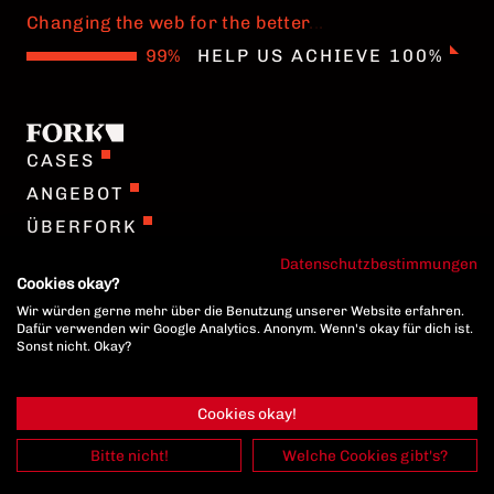
Changing the web for the better
.
.
.
HELP US ACHIEVE 100%
CASES
ANGEBOT
ÜBERFORK
TEAM
Datenschutzbestimmungen
Cookies okay?
JOBS
Wir würden gerne mehr über die Benutzung unserer Website erfahren.
ENGLISH
Dafür verwenden wir Google Analytics. Anonym. Wenn's okay für dich ist.
Sonst nicht. Okay?
DATENSCHUTZ
Cookies okay!
IMPRESSUM
COOKIE EINSTELLUNGEN
Bitte nicht!
Welche Cookies gibt's?