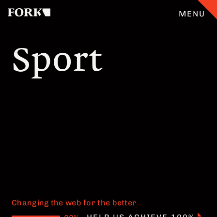
MENU
Sport
CASES
ANGEBOT
ÜBERFORK
ENGLISH
TEAM
JOBS
Changing the web for the better
.
.
.