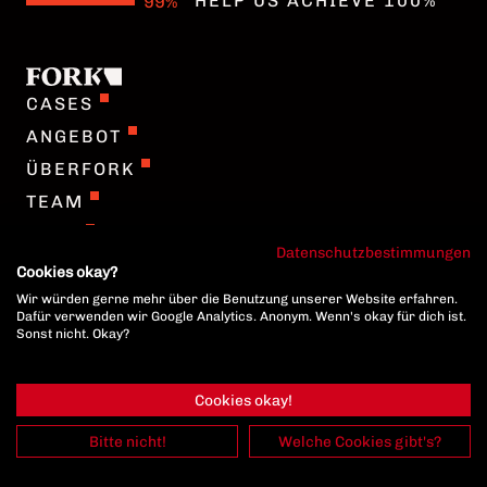
HELP US ACHIEVE 100%
DATENSCHUTZ
CASES
IMPRESSUM
ANGEBOT
COOKIE EINSTELLUNGEN
ÜBERFORK
TEAM
JOBS
Datenschutzbestimmungen
ENGLISH
Cookies okay?
Wir würden gerne mehr über die Benutzung unserer Website erfahren.
Dafür verwenden wir Google Analytics. Anonym. Wenn's okay für dich ist.
DATENSCHUTZ
Sonst nicht. Okay?
IMPRESSUM
COOKIE EINSTELLUNGEN
Cookies okay!
Bitte nicht!
Welche Cookies gibt's?